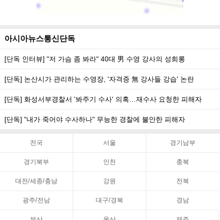
아시아뉴스통신단독
[단독 인터뷰] "저 가슴 좀 봐라" 40대 男 수영 강사의 성희롱
[단독] 논산시가 관리하는 수영장, '자격증 無 강사들 강습' 논란
[단독] 화성서부경찰서 '봐주기 수사' 의혹…재수사 요청한 피해자
[단독] "내가 죽어야 수사하나" 무능한 경찰에 불안한 피해자
전국
서울
경기남부
경기북부
인천
충북
대전/세종/충남
강원
전북
광주/전남
대구/경북
경남
부산
울산
제주