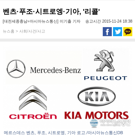
벤츠·푸조·시트로엥·기아, '리콜'
[대전세종충남=아시아뉴스통신] 이기출 기자
송고시간 2015-11-24 18:38
뉴스홈 > 사회/사건/사고
메르스데스 벤츠, 푸조, 시트로엥, 기아 로고./아시아뉴스통신DB