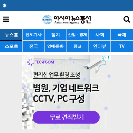
뉴스홈
정치
사회
국제
전체기사
산업ㆍ경제
스포츠
전국
인터뷰
TV
연예·문화
종교