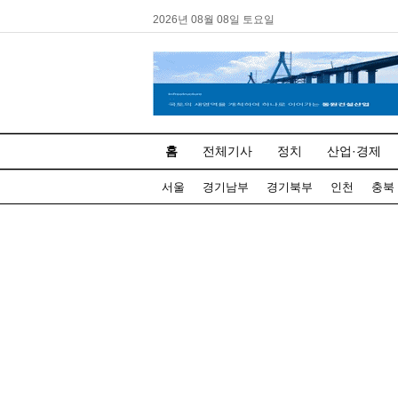
2026년 08월 08일 토요일
홈
전체기사
정치
산업·경제
서울
경기남부
경기북부
인천
충북