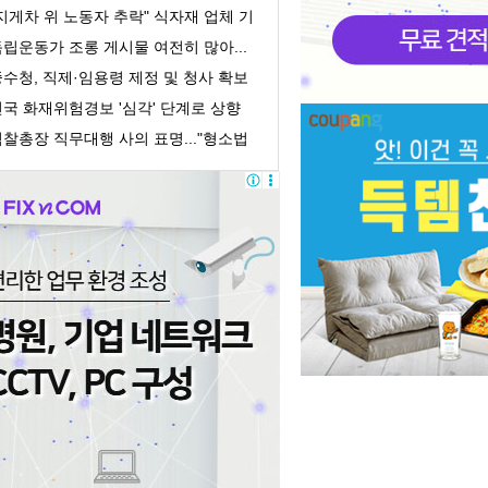
의 회계책...
지게차 위 노동자 추락" 식자재 업체 기
획감독 착수
립운동가 조롱 게시물 여전히 많아...
처벌 어려워
수청, 직제·임용령 제정 및 청사 확보
 개청 준...
전국 화재위험경보 '심각' 단계로 상향
찰총장 직무대행 사의 표명..."형소법
정 책임 통...