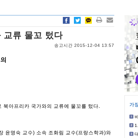
 교류 물꼬 텄다
송고시간 2015-12-04 13:57
논의
가장
 북아프리카 국가와의 교류에 물꼬를 텄다.
박
1
개
윤명숙 교수) 소속 조화림 교수(프랑스학과)와