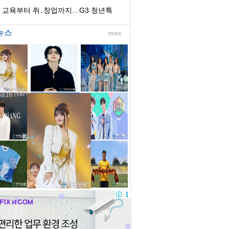
리콜
I 교육부터 취․창업까지…G3 청년특
분과, 현장에...
뉴스
more