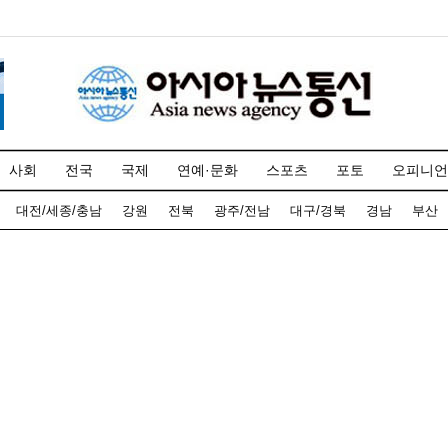
사회
전국
국제
연예·문화
스포츠
포토
오피니언
대전/세종/충남
강원
전북
광주/전남
대구/경북
경남
부산