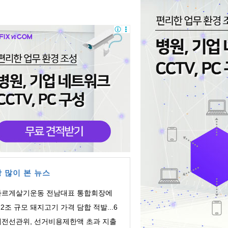
 많이 본 뉴스
바르게살기운동 전남대표 통합회장에
주영 회장 ...
.2조 규모 돼지고기 가격 담합 적발...6
 유통업체 ...
대전선관위, 선거비용제한액 초과 지출