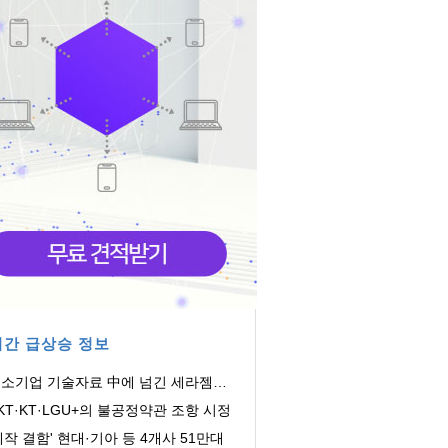
간 급상승 정보
소기업 기술자료 中에 넘긴 세라젬…
징금 4.3억
KT·KT·LGU+의 불공정약관 조항 시정
제작 결함' 현대·기아 등 4개사 51만대