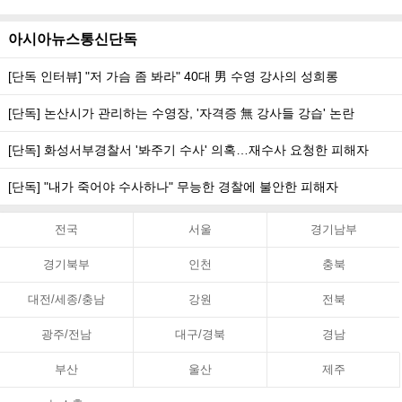
아시아뉴스통신단독
[단독 인터뷰] "저 가슴 좀 봐라" 40대 男 수영 강사의 성희롱
[단독] 논산시가 관리하는 수영장, '자격증 無 강사들 강습' 논란
[단독] 화성서부경찰서 '봐주기 수사' 의혹…재수사 요청한 피해자
[단독] "내가 죽어야 수사하나" 무능한 경찰에 불안한 피해자
전국
서울
경기남부
경기북부
인천
충북
대전/세종/충남
강원
전북
광주/전남
대구/경북
경남
부산
울산
제주