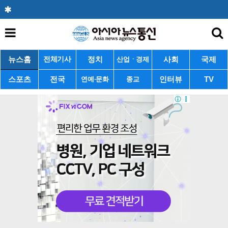
뉴스홈
정치
사회
국제
전체기사
산업ㆍ경제
스포츠
전국
인터뷰
TV
연예·문화
종교