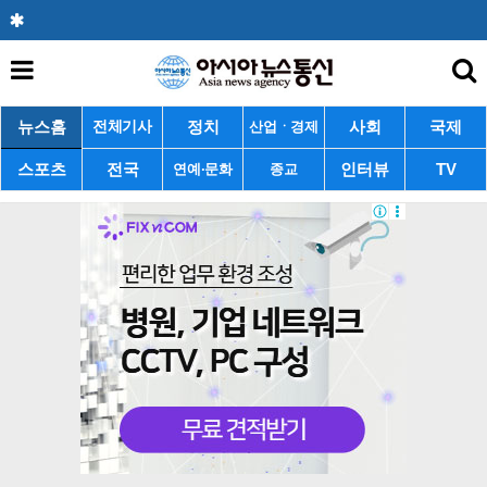
뉴스홈
정치
사회
국제
전체기사
산업ㆍ경제
스포츠
전국
인터뷰
TV
연예·문화
종교