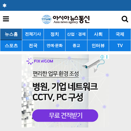
뉴스홈
정치
사회
국제
전체기사
산업ㆍ경제
스포츠
전국
인터뷰
TV
연예·문화
종교