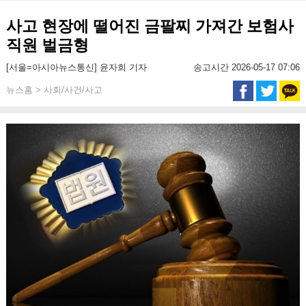
사고 현장에 떨어진 금팔찌 가져간 보험사
직원 벌금형
[서울=아시아뉴스통신] 윤자희 기자
송고시간 2026-05-17 07:06
뉴스홈 > 사회/사건/사고