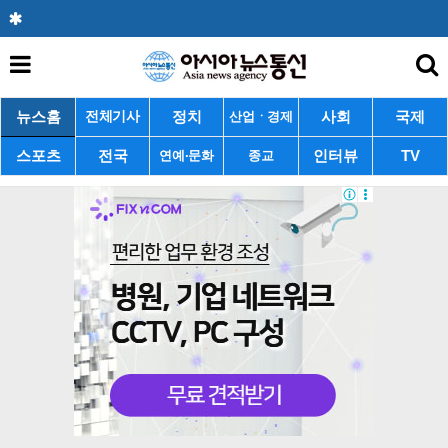
뉴스홈
정치
사회
국제
전체기사
산업ㆍ경제
스포츠
전국
인터뷰
TV
연예·문화
종교