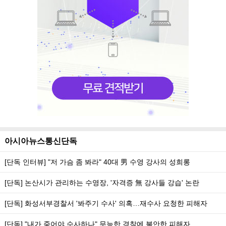
아시아뉴스통신단독
[단독 인터뷰] "저 가슴 좀 봐라" 40대 男 수영 강사의 성희롱
[단독] 논산시가 관리하는 수영장, '자격증 無 강사들 강습' 논란
[단독] 화성서부경찰서 '봐주기 수사' 의혹…재수사 요청한 피해자
[단독] "내가 죽어야 수사하나" 무능한 경찰에 불안한 피해자