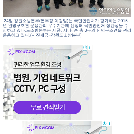
24일 강원소방본부(본부장 이강일)는 국민안전처가 평가하는 2015
년 인명구조견 운용관리 우수기관에 선정돼 국민안전처 장관상을 수
상하고 있다.도소방본부는 세풍, 지나, 죤 총 3두의 인명구조견을 관리
운용하고 있다.(사진제공=강원도소방본부)