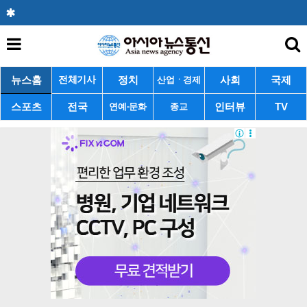
뉴스홈
정치
사회
국제
전체기사
산업ㆍ경제
스포츠
전국
인터뷰
TV
연예·문화
종교