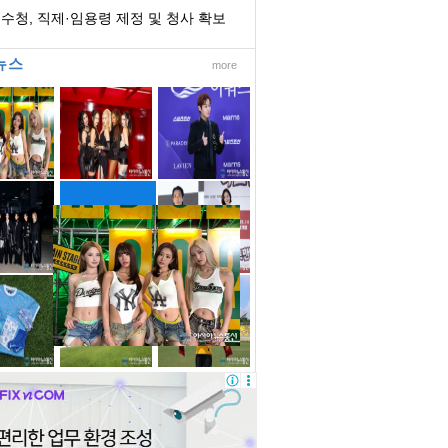
벌 어려워
수청, 직제·임용령 제정 및 청사 확보
 개청 준...
뉴스
more