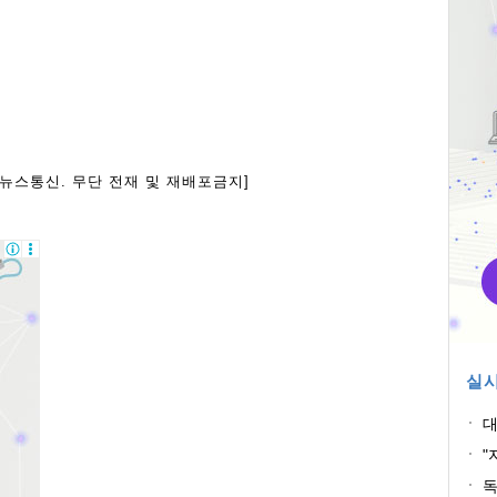
아뉴스통신. 무단 전재 및 재배포금지]
실시
대
혐
"
획
독