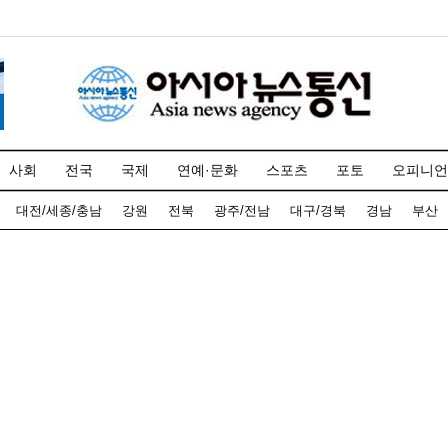
사회
전국
국제
연예·문화
스포츠
포토
오피니언
대전/세종/충남
강원
전북
광주/전남
대구/경북
경남
부산