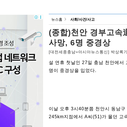
뉴스홈
사회/사건/사고
(종합)천안 경부고속道
사망, 6명 중경상
[대전세종충남=아시아뉴스통신] 박상록
설 연휴 첫날인 27일 충남 천안에서
명이 중경상을 입었다.
이날 오후 3시40분쯤 천안시 동남
245km지점에서 A씨(51)가 몰던