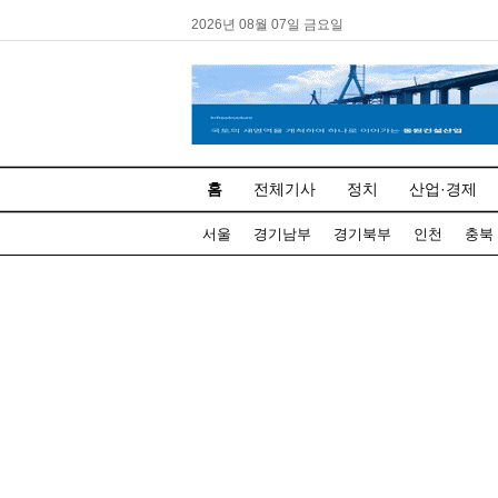
2026년 08월 07일 금요일
홈
전체기사
정치
산업·경제
서울
경기남부
경기북부
인천
충북