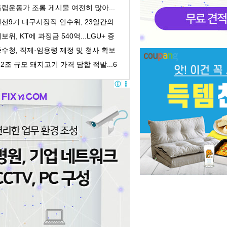
획감독 착수
립운동가 조롱 게시물 여전히 많아...
처벌 어려워
민선9기 대구시장직 인수위, 23일간의
록 담은 '활...
보위, KT에 과징금 540억...LGU+ 증
거인멸 수사의뢰
수청, 직제·임용령 제정 및 청사 확보
 개청 준...
.2조 규모 돼지고기 가격 담합 적발...6
 유통업체 ...