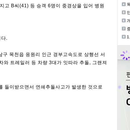
독
고 B씨(41) 등 승객 6명이 중경상을 입어 병원
기
개
중
등
1
다.
개
동남구 목천읍 응원리 인근 경부고속도로 상행선 서
차와 트레일러 등 차량 3대가 잇따라 추돌, 그랜져
를 들이받으면서 연쇄추돌사고가 발생한 것으로