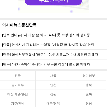
아시아뉴스통신단독
[단독 인터뷰] "저 가슴 좀 봐라" 40대 男 수영 강사의 성희롱
[단독] 논산시가 관리하는 수영장, '자격증 無 강사들 강습' 논란
[단독] 화성서부경찰서 '봐주기 수사' 의혹…재수사 요청한 피해자
[단독] "내가 죽어야 수사하나" 무능한 경찰에 불안한 피해자
전국
서울
경기남부
경기북부
인천
충북
대전/세종/충남
강원
전북
광주/전남
대구/경북
경남