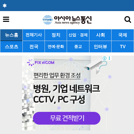
뉴스홈
정치
사회
국제
전체기사
산업ㆍ경제
스포츠
전국
인터뷰
TV
연예·문화
종교