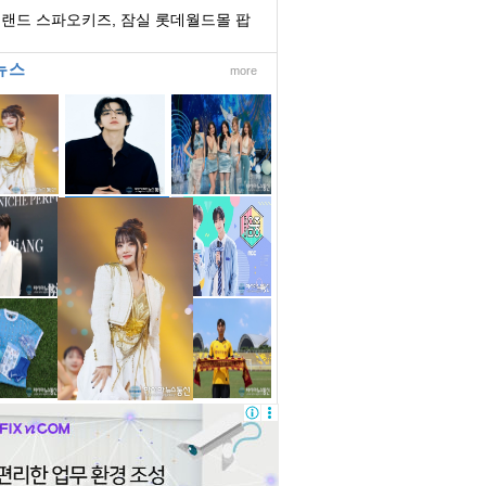
참여
랜드 스파오키즈, 잠실 롯데월드몰 팝
스토어 오...
뉴스
more