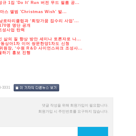
집 'Do It' Run 버전 무드 필름 공...
앨범 'Christmas Wish' 발...
로타리클럽과 ‘희망가꿈 집수리 사업’...
170명 명단 공개
조성사업 탄력
삶의 질 향상 방안 세미나 토론자로 나...
동상아1차 이어 쌍문한양1차도 신청
장, ‘수원 R＆D 사이언스파크 조성사...
물하기 홍보 진행
4-3331
댓글 작성을 위해 회원가입이 필요합니다.
회원가입 시 주민번호를 요구하지 않습니다.