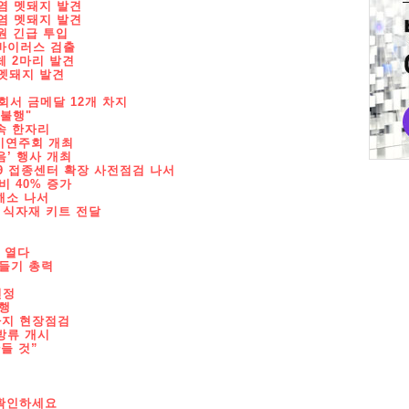
감염 멧돼지 발견
감염 멧돼지 발견
억원 긴급 투입
F바이러스 검출
체 2마리 발견
 멧돼지 발견
서 금메달 12개 차지
 불행"
속 한자리
기연주회 개최
음’ 행사 개최
9 접종센터 확장 사전점검 나서
비 40% 증가
해소 나서
 식자재 키트 전달
 열다
만들기 총력
선정
시행
가지 현장점검
방류 개시
들 것”
 확인하세요