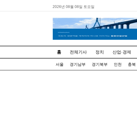
2026년 08월 08일 토요일
홈
전체기사
정치
산업·경제
서울
경기남부
경기북부
인천
충북