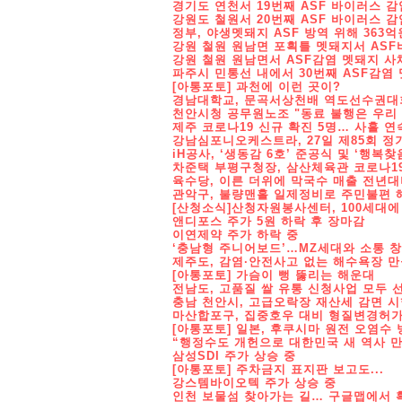
경기도 연천서 19번째 ASF 바이러스 
강원도 철원서 20번째 ASF 바이러스 
정부, 야생멧돼지 ASF 방역 위해 363
강원 철원 원남면 포획틀 멧돼지서 AS
강원 철원 원남면서 ASF감염 멧돼지 사
파주시 민통선 내에서 30번째 ASF감염
[아통포토] 과천에 이런 곳이?
경남대학교, 문곡서상천배 역도선수권대회
천안시청 공무원노조 "동료 불행은 우리
제주 코로나19 신규 확진 5명… 사흘 연
강남심포니오케스트라, 27일 제85회 정
iH공사, ‘생동감 6호’ 준공식 및 ‘행복찾
차준택 부평구청장, 삼산체육관 코로나1
육수당, 이른 더위에 막국수 매출 전년대
관악구, 불량맨홀 일제정비로 주민불편 
[산청소식]산청자원봉사센터, 100세대에
앤디포스 주가 5원 하락 후 장마감
이연제약 주가 하락 중
‘충남형 주니어보드’…MZ세대와 소통 창
제주도, 감염·안전사고 없는 해수욕장 
[아통포토] 가슴이 뻥 뚫리는 해운대
전남도, 고품질 쌀 유통 신청사업 모두 
충남 천안시, 고급오락장 재산세 감면 
마산합포구, 집중호우 대비 형질변경허
[아통포토] 일본, 후쿠시마 원전 오염수 
“행정수도 개헌으로 대한민국 새 역사 만
삼성SDI 주가 상승 중
[아통포토] 주차금지 표지판 보고도...
강스템바이오텍 주가 상승 중
인천 보물섬 찾아가는 길… 구글맵에서