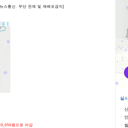
아뉴스통신. 무단 전재 및 재배포금지]
실시
신
사
인
교
0,050원으로 마감
씰