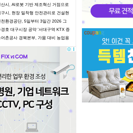
이 직접 사...
경산시, AI로봇 기반 제조혁신 거점으로
도약
대구시, 현장 밀착형 안전관리로 건설현
 사망자 수...
천환경공단, 5일부터 3일간 2026 그
에너텍 전시회 ...
경호 대구시장 공약 '서대구역 KTX 증
' 실현…서...
농어촌공사 경북본부, 가뭄 대비 농업용
수 확보 총력