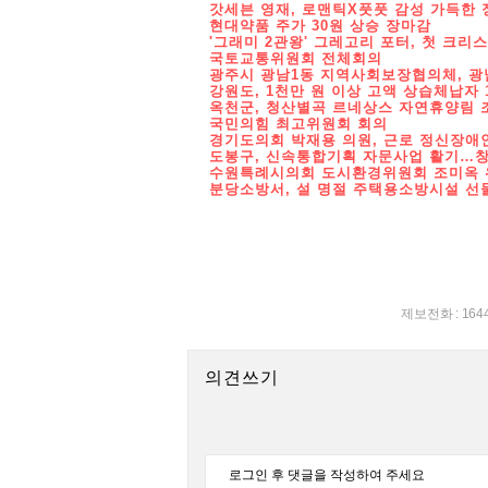
갓세븐 영재, 로맨틱X풋풋 감성 가득한 정규 1
현대약품 주가 30원 상승 장마감
'그래미 2관왕' 그레고리 포터, 첫 크리스마스 
국토교통위원회 전체회의
광주시 광남1동 지역사회보장협의체, 광남
강원도, 1천만 원 이상 고액 상습체납자 
옥천군, 청산별곡 르네상스 자연휴양림 
국민의힘 최고위원회 회의
경기도의회 박재용 의원, 근로 정신장애인 
도봉구, 신속통합기획 자문사업 활기…창
수원특례시의회 도시환경위원회 조미옥 위원
분당소방서, 설 명절 주택용소방시설 선
제보전화 : 164
의견쓰기