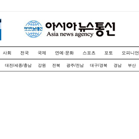
사회
전국
국제
연예·문화
스포츠
포토
오피니언
대전/세종/충남
강원
전북
광주/전남
대구/경북
경남
부산