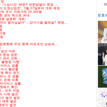
투입
이
‘기상시간’ 때문? 유한킴벌리 회장 ...
·도장산업전’, 3월 27일부터 개최 예정
업
 주식 거래가격 29,400원
포토
 한 권의 책으로 펴내
방 설명회' 개최
빛머리 왕자님같아”…강다니엘 열애설? 해명...
원
원
50원
0원
준, 암호화폐 주요 종목 비트코인 상승세...
원
 방안 마련
역 현장 방문
지 관리 강화
 불행중 다행"
바이러스 검출
이러스 불검출
병 확산 방지
이러스 또 검출
소 은폐 의혹
 바이러스 검출
 멧돼지 확인
...파주 처음
지 사체 발견
돼지 발견 발표
급 대책 발표
 멧돼지 발견