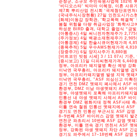
순창군, 소규모 주민숙원사업에 102억 
‘비디오스타’ 빅마마 이혜정, 이혼 사유가 
제7회 뿌리산업 전시회 ‘국제첨단표면처리
(국내주식시장현황) 27일 인천도시가스현재
(화제)이동갑 장학관, '학교폭력 해결책'
봄철 위험물 다량 취급사업장 '화학사고예
하성운 BIRD 출격, 대학교 졸업식 “금
(아통증시) 4일 써니전자현재주가 2,775
(주가정보) 4일 백광소재현재주가 2,905
(아통경제) 4일 한솔시큐어현재가격 4,8
(종목추적) 5일 우수AMS현재가격 4,81
(장중주가) 6일 양지사주가 8,880원
[비트코인 빗썸 시세] 3 / 11 07시 기
(증시보고) 11일 디피씨현재가격 6,440
정부, 아프리카 돼지열병 확산 예방 강화
이낙연 국무총리, 아프리카 돼지열병 검
정부, 아프리카돼지열병 발생 지역 멧돼
이낙연 국무총리, "ASF 의심신고 미확진
경기 연천 DMZ 멧돼지 폐사체서 ASF 
환경부, DMZ 이남 야생멧돼지 ASF 바
정부, 야생멧돼지 포획해 아프리카돼지열
민통선 내 야생 멧돼지 사체서 ASF 바
환경부 DMZ 평화지대 정책 ASF사태 축
이틀 연속 철원 민통선 멧돼지에서 ASF
경기도 연천 민통선 부근서도 ASF 감염
8~9번째 ASF 바이러스 감염 멧돼지 발견
연천군 와초리서 10번째 ASF 감염 멧돼
환경부, 이틀 연속 경기 연천서 ASF 멧
정부, 강화된 야생 멧돼지 차단 ASF 긴
경기도 파주에서 17~18번째 ASF 감염