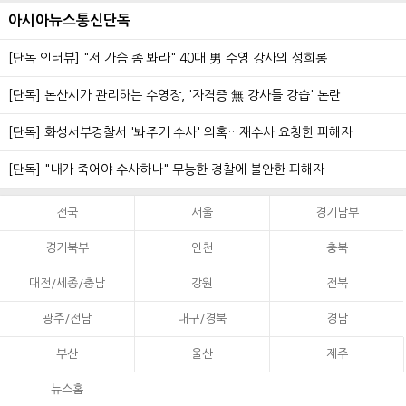
아시아뉴스통신단독
[단독 인터뷰] "저 가슴 좀 봐라" 40대 男 수영 강사의 성희롱
[단독] 논산시가 관리하는 수영장, '자격증 無 강사들 강습' 논란
[단독] 화성서부경찰서 '봐주기 수사' 의혹…재수사 요청한 피해자
[단독] "내가 죽어야 수사하나" 무능한 경찰에 불안한 피해자
전국
서울
경기남부
경기북부
인천
충북
대전/세종/충남
강원
전북
광주/전남
대구/경북
경남
부산
울산
제주
뉴스홈