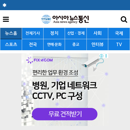
뉴스홈
정치
사회
국제
전체기사
산업ㆍ경제
스포츠
전국
인터뷰
TV
연예·문화
종교