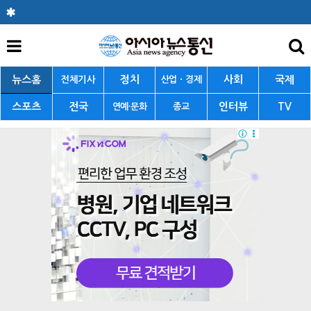
뉴스홈
정치
사회
국제
전체기사
산업ㆍ경제
스포츠
전국
인터뷰
TV
연예·문화
종교