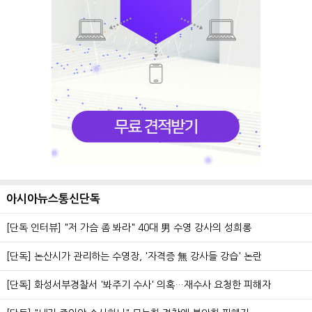
아시아뉴스통신단독
[단독 인터뷰] "저 가슴 좀 봐라" 40대 男 수영 강사의 성희롱
[단독] 논산시가 관리하는 수영장, '자격증 無 강사들 강습' 논란
[단독] 화성서부경찰서 '봐주기 수사' 의혹…재수사 요청한 피해자