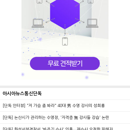
아시아뉴스통신단독
[단독 인터뷰] "저 가슴 좀 봐라" 40대 男 수영 강사의 성희롱
[단독] 논산시가 관리하는 수영장, '자격증 無 강사들 강습' 논란
[단독] 화성서부경찰서 '봐주기 수사' 의혹…재수사 요청한 피해자