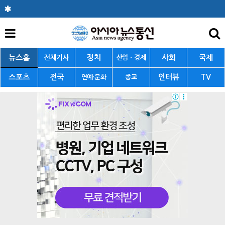
뉴스홈
정치
사회
국제
전체기사
산업ㆍ경제
스포츠
전국
인터뷰
TV
연예·문화
종교