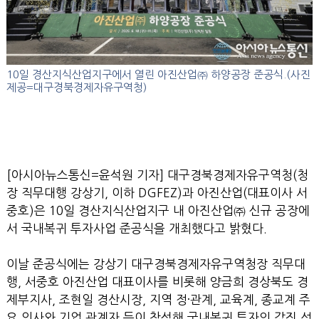
10일 경산지식산업지구에서 열린 아진산업㈜ 하양공장 준공식.(사진
제공=대구경북경제자유구역청)
[아시아뉴스통신=윤석원 기자] 대구경북경제자유구역청(청
장 직무대행 강상기, 이하 DGFEZ)과 아진산업(대표이사 서
중호)은 10일 경산지식산업지구 내 아진산업㈜ 신규 공장에
서 국내복귀 투자사업 준공식을 개최했다고 밝혔다.
이날 준공식에는 강상기 대구경북경제자유구역청장 직무대
행, 서중호 아진산업 대표이사를 비롯해 양금희 경상북도 경
제부지사, 조현일 경산시장, 지역 정·관계, 교육계, 종교계 주
요 인사와 기업 관계자 등이 참석해 국내복귀 투자의 값진 성