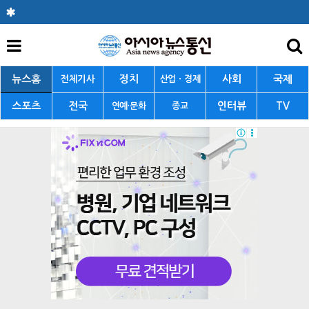
뉴스홈
정치
사회
국제
전체기사
산업ㆍ경제
스포츠
전국
인터뷰
TV
연예·문화
종교