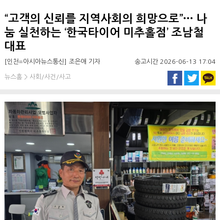
“고객의 신뢰를 지역사회의 희망으로”··· 나
눔 실천하는 ‘한국타이어 미추홀점’ 조남철
대표
[인천=아시아뉴스통신] 조은애 기자
송고시간 2026-06-13 17:04
뉴스홈 > 사회/사건/사고