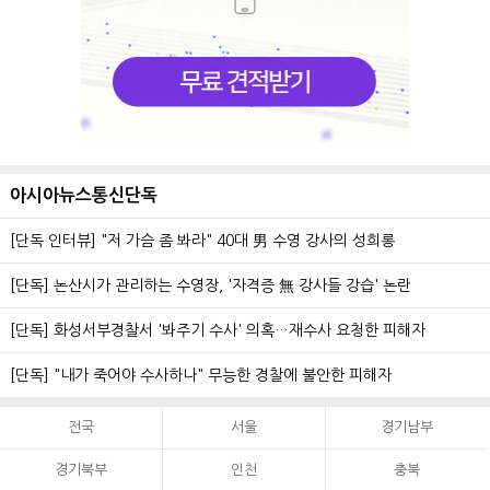
아시아뉴스통신단독
[단독 인터뷰] "저 가슴 좀 봐라" 40대 男 수영 강사의 성희롱
[단독] 논산시가 관리하는 수영장, '자격증 無 강사들 강습' 논란
[단독] 화성서부경찰서 '봐주기 수사' 의혹…재수사 요청한 피해자
[단독] "내가 죽어야 수사하나" 무능한 경찰에 불안한 피해자
전국
서울
경기남부
경기북부
인천
충북