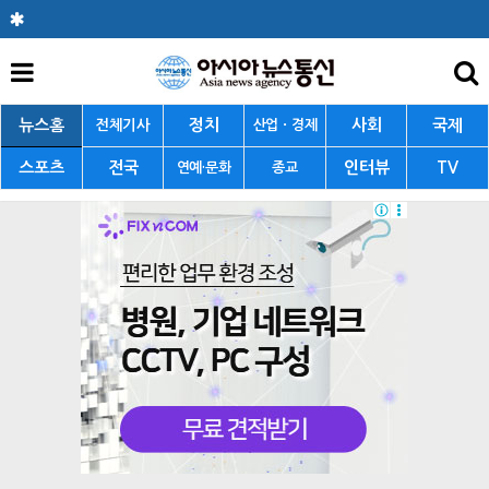
뉴스홈
정치
사회
국제
전체기사
산업ㆍ경제
스포츠
전국
인터뷰
TV
연예·문화
종교