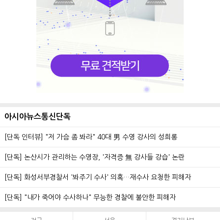
아시아뉴스통신단독
[단독 인터뷰] "저 가슴 좀 봐라" 40대 男 수영 강사의 성희롱
[단독] 논산시가 관리하는 수영장, '자격증 無 강사들 강습' 논란
[단독] 화성서부경찰서 '봐주기 수사' 의혹…재수사 요청한 피해자
[단독] "내가 죽어야 수사하나" 무능한 경찰에 불안한 피해자