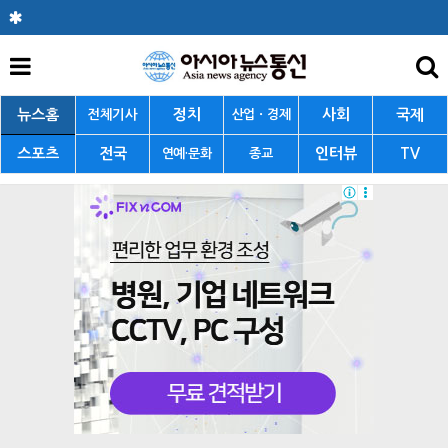
뉴스홈
정치
사회
국제
전체기사
산업ㆍ경제
스포츠
전국
인터뷰
TV
연예·문화
종교