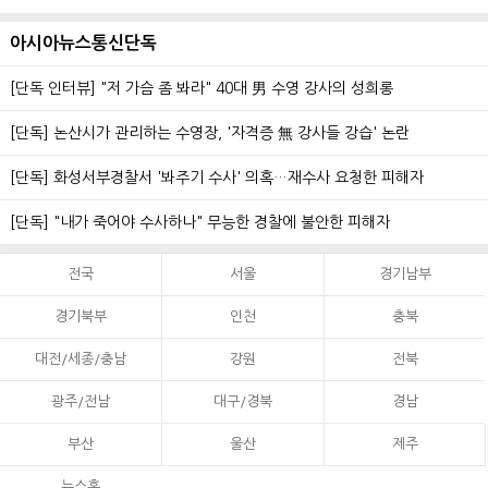
아시아뉴스통신단독
[단독 인터뷰] "저 가슴 좀 봐라" 40대 男 수영 강사의 성희롱
[단독] 논산시가 관리하는 수영장, '자격증 無 강사들 강습' 논란
[단독] 화성서부경찰서 '봐주기 수사' 의혹…재수사 요청한 피해자
[단독] "내가 죽어야 수사하나" 무능한 경찰에 불안한 피해자
전국
서울
경기남부
경기북부
인천
충북
대전/세종/충남
강원
전북
광주/전남
대구/경북
경남
부산
울산
제주
뉴스홈