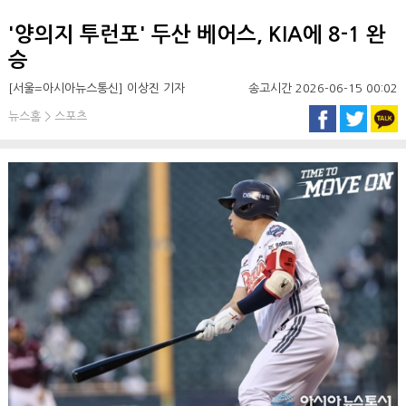
'양의지 투런포' 두산 베어스, KIA에 8-1 완
승
[서울=아시아뉴스통신] 이상진 기자
송고시간 2026-06-15 00:02
뉴스홈 > 스포츠