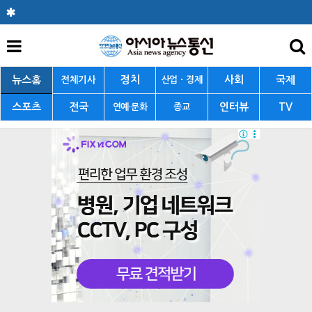
뉴스홈
정치
사회
국제
전체기사
산업ㆍ경제
스포츠
전국
인터뷰
TV
연예·문화
종교